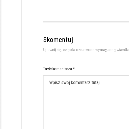
Skomentuj
Upewnij się, że pola oznaczone wymagane gwiazdką
Treść komentarza *