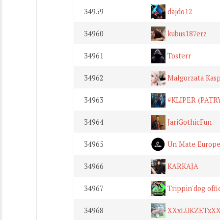
34959
dajdo12
34960
kubus187erz
34961
Tosterr
34962
Małgorzata Kas
34963
#KLIPER (PATR
34964
JariGothicFun
34965
Un Mate Europ
34966
KARKAJA
34967
Trippin'dog offi
34968
XXxLUKZETxX