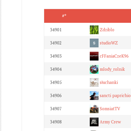
#*
34901
Zdziblo
34902
studioWZ
34903
cFFaniaCzeK96
34904
mlody_rolnik
34905
słuchanki
34906
sancti paprichio
34907
SomsiatTV
34908
Army Crew