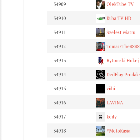
34909
OlekTube TV
34910
Kuba TV HD
34911
Szelest wiatru
34912
TomaszThe8888
34913
Bytomski Hokej
34914
DedFlay Prodak
34915
viibi
34916
LAVINA
34917
keily
34918
#MotoKasia