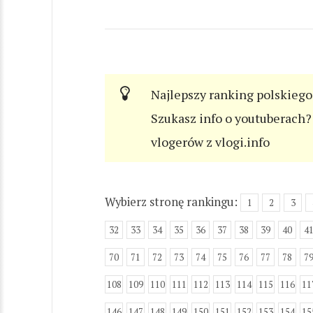
Najlepszy ranking polskiego
Szukasz info o youtuberach? 
vlogerów z vlogi.info
Wybierz stronę rankingu:
1
2
3
32
33
34
35
36
37
38
39
40
4
70
71
72
73
74
75
76
77
78
7
108
109
110
111
112
113
114
115
116
11
146
147
148
149
150
151
152
153
154
15