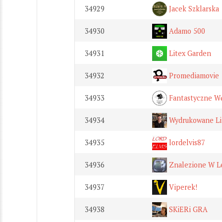
34929
Jacek Szklarska
34930
Adamo 500
34931
Litex Garden
34932
Promediamovie
34933
Fantastyczne Wę
34934
Wydrukowane Li
34935
lordelvis87
34936
Znalezione W L
34937
Viperek!
34938
SKiERi GRA