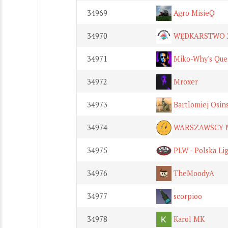
34969
Agro MisieQ
34970
WĘDKARSTWO 
34971
Miko-Why's Que
34972
Mroxer
34973
Bartlomiej Osin
34974
WARSZAWSCY 
34975
PLW - Polska Li
34976
TheMoodyA
34977
scorpioo
34978
Karol MK