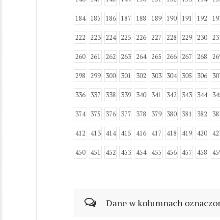
184
185
186
187
188
189
190
191
192
19
222
223
224
225
226
227
228
229
230
23
260
261
262
263
264
265
266
267
268
26
298
299
300
301
302
303
304
305
306
30
336
337
338
339
340
341
342
343
344
34
374
375
376
377
378
379
380
381
382
38
412
413
414
415
416
417
418
419
420
42
450
451
452
453
454
455
456
457
458
45
Dane w kolumnach oznaczonyc