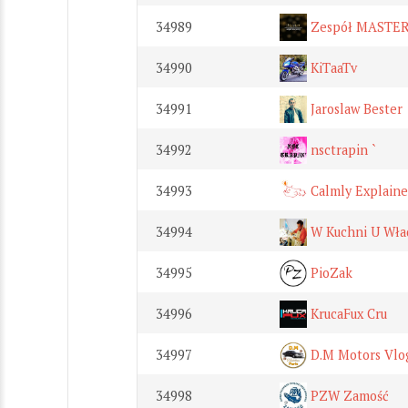
34989
Zespół MASTE
34990
KiTaaTv
34991
Jaroslaw Bester
34992
nsctrapin `
34993
Calmly Explain
34994
W Kuchni U Wład
34995
PioZak
34996
KrucaFux Cru
34997
D.M Motors Vlo
34998
PZW Zamość