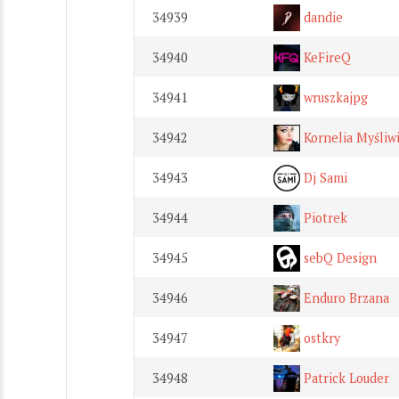
34939
dandie
34940
KeFireQ
34941
wruszkajpg
34942
Kornelia Myśliw
34943
Dj Sami
34944
Piotrek
34945
sebQ Design
34946
Enduro Brzana
34947
ostkry
34948
Patrick Louder