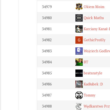
34979
Okiem Moim
34980
Quick Maths
34981
Karciany Kanał-
34982
GothicProfily
34983
Wojciech Godle
34984
BT
34985
beatsnstyle
34986
Kadłubek :D
34987
Tommy
34988
Wędkarstwo Prz