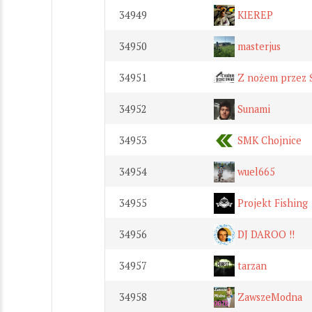
34949
KIEREP
34950
masterjus
34951
Z nożem przez 
34952
Sunami
34953
SMK Chojnice
34954
wuel665
34955
Projekt Fishing
34956
DJ DAROO !!
34957
tarzan
34958
ZawszeModna