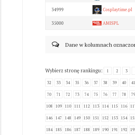
34999
Cosplaytime.pl
35000
AMISPL
Dane w kolumnach oznaczonyc
Wybierz stronę rankingu:
1
2
3
32
33
34
35
36
37
38
39
40
4
70
71
72
73
74
75
76
77
78
7
108
109
110
111
112
113
114
115
116
11
146
147
148
149
150
151
152
153
154
15
184
185
186
187
188
189
190
191
192
19