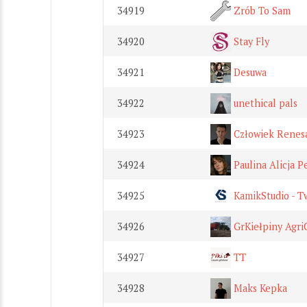
34919
Zrób To Sam
34920
Stay Fly
34921
Desuwa
34922
unethical pals
34923
Człowiek Renes
34924
Paulina Alicja P
34925
KamikStudio - T
34926
GrKiełpiny Agri
34927
TT
34928
Maks Kepka