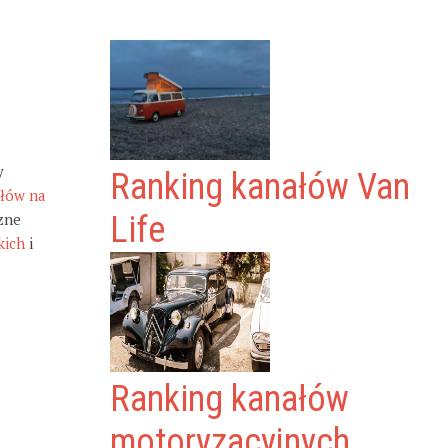
y
Ranking kanałów Van
ałów na
zne
Life
kich
i
Ranking kanałów
motoryzacyjnych