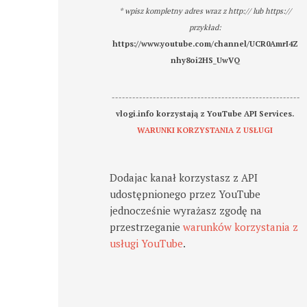
* wpisz kompletny adres wraz z http:// lub https://
przykład:
https://www.youtube.com/channel/UCR0AmrI4Z
nhy8oi2HS_UwVQ
-------------------------------------------------------
vlogi.info korzystają z YouTube API Services.
WARUNKI KORZYSTANIA Z USŁUGI
Dodajac kanał korzystasz z API
udostępnionego przez YouTube
jednocześnie wyrażasz zgodę na
przestrzeganie
warunków korzystania z
usługi YouTube
.