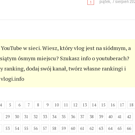
piątek, 7 sierpień 20
YouTube w sieci. Wiesz, który vlog jest na siódmym, a
esiątym ósmym miejscu? Szukasz info o youtuberach?
ny ranking, dodaj swój kanał, twórz własne rankingi i
vlogi.info
4
5
6
7
8
9
10
11
12
13
14
15
16
17
18
8
29
30
31
32
33
34
35
36
37
38
39
40
41
42
2
53
54
55
56
57
58
59
60
61
62
63
64
65
66