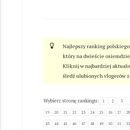
Najlepszy ranking polskiego 
który na dwieście osiemdzi
Kliknij w najbardziej aktual
śledź ulubionych vlogerów z 
Wybierz stronę rankingu:
1
2
3
19
20
21
22
23
24
25
26
27
2
43
44
45
46
47
48
49
50
51
5