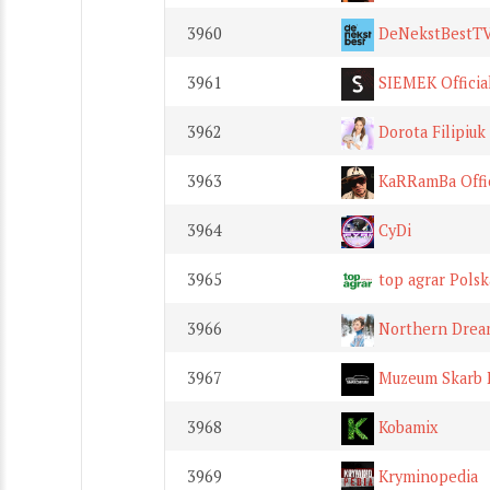
3960
DeNekstBestT
3961
SIEMEK Officia
3962
Dorota Filipiuk
3963
KaRRamBa Offic
3964
CyDi
3965
top agrar Polsk
3966
Northern Drea
3967
Muzeum Skarb 
3968
Kobamix
3969
Kryminopedia