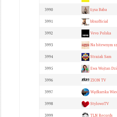
3990
Łysa Baba
3991
bbxofficial
3992
Vevo Polska
3993
Na bitewnym sz
3994
Strażak Sam
3995
Ewa Wojtan Dzi
3996
ZION TV
3997
Wędkarska Wie
3998
StylowoTV
3999
TLN Records