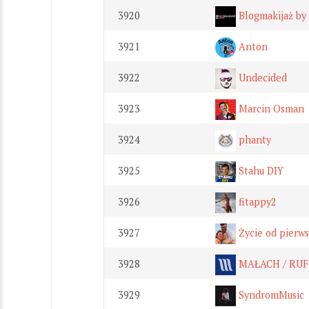
3920
Blogmakijaż b
3921
Anton
3922
Undecided
3923
Marcin Osman
3924
phanty
3925
Stahu DIY
3926
fitappy2
3927
Życie od pierws
3928
MAŁACH / RU
3929
SyndromMusic