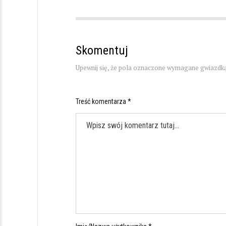
Skomentuj
Upewnij się, że pola oznaczone wymagane gwiazdką
Treść komentarza *