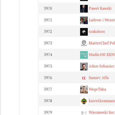
3970
Paweł Rawski
3971
Ludowo i Wesoł
3972
szakalson
3973
MasterChef Pol
3974
Studio100 KIDS
3975
Adam Sobaniec
3976
Samiec Alfa
3977
WegeTuba
3978
karrotkomman
3979
Wieniawski Soc