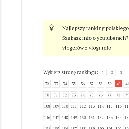
Najlepszy ranking polskiego
Szukasz info o youtuberach? 
vlogerów z vlogi.info
Wybierz stronę rankingu:
1
2
3
32
33
34
35
36
37
38
39
40
4
70
71
72
73
74
75
76
77
78
7
108
109
110
111
112
113
114
115
116
11
146
147
148
149
150
151
152
153
154
15
184
185
186
187
188
189
190
191
192
19