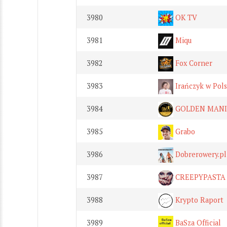
3980
OK TV
3981
Miqu
3982
Fox Corner
3983
Irańczyk w Pol
3984
GOLDEN MANI
3985
Grabo
3986
Dobrerowery.pl
3987
CREEPYPASTA s
3988
Krypto Raport
3989
BaSza Official