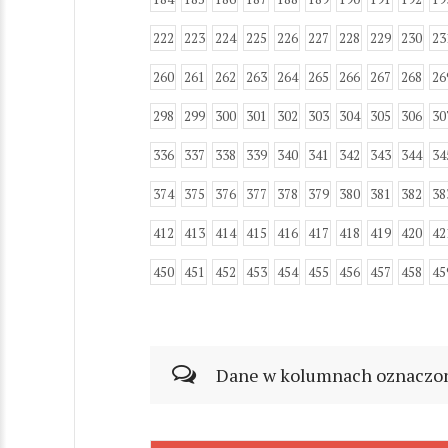
222
223
224
225
226
227
228
229
230
23
260
261
262
263
264
265
266
267
268
26
298
299
300
301
302
303
304
305
306
30
336
337
338
339
340
341
342
343
344
34
374
375
376
377
378
379
380
381
382
38
412
413
414
415
416
417
418
419
420
42
450
451
452
453
454
455
456
457
458
45
Dane w kolumnach oznaczonyc