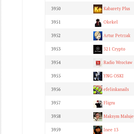
3950
Kabarety Plus
3951
Okekel
3952
Artur Petrzak
3953
321 Crypto
3954
Radio Wrocław
3955
YNG OSKI
3956
efelinkanails
3957
Fligru
3958
Maksym Maluje
3959
Inee 13