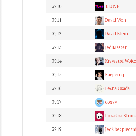
3910
T.LOVE
3911
David Wen
3912
David Klein
3913
JediMaster
3914
Krzysztof Wojcz
3915
Kacpereq
3916
Leśna Osada
3917
doggy_
3918
Poważna Stron
3919
Jedź bezpieczn