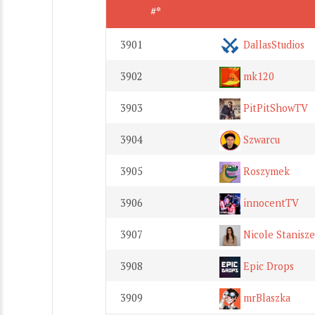
#*
3901
DallasStudios
3902
mk120
3903
PitPitShowTV
3904
Szwarcu
3905
Roszymek
3906
innocentTV
3907
Nicole Stanisz
3908
Epic Drops
3909
mrBlaszka