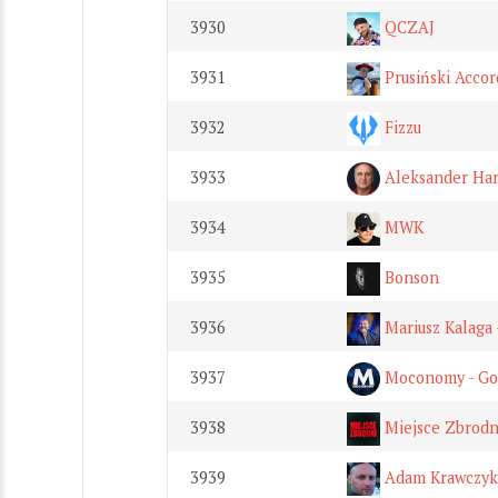
3930
QCZAJ
3931
Prusiński Acco
3932
Fizzu
3933
Aleksander Har
3934
MWK
3935
Bonson
3936
Mariusz Kalaga 
3937
Moconomy - Gos
3938
Miejsce Zbrodn
3939
Adam Krawczyk