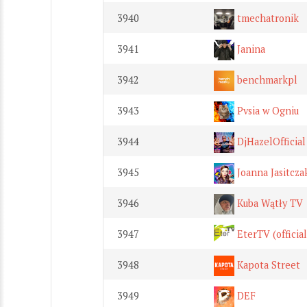
3940
tmechatronik
3941
Janina
3942
benchmarkpl
3943
Pvsia w Ogniu
3944
DjHazelOfficia
3945
Joanna Jasitcza
3946
Kuba Wątły TV
3947
EterTV (official
3948
Kapota Street
3949
DEF