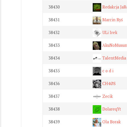
38430
Redakcja JaR
38431
Marcin Ryś
38432
ULi Irek
38433
AkuNoMusu
38434
TalentMedia
38435
c o d i
38436
CH4ØS
38437
Zecik
38438
DolareqYt
38439
Ola Borak