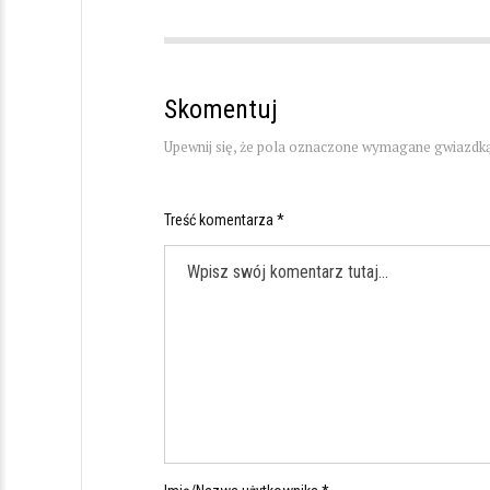
Skomentuj
Upewnij się, że pola oznaczone wymagane gwiazdką
Treść komentarza *