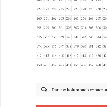
222
223
224
225
226
227
228
229
230
23
260
261
262
263
264
265
266
267
268
26
298
299
300
301
302
303
304
305
306
30
336
337
338
339
340
341
342
343
344
34
374
375
376
377
378
379
380
381
382
38
412
413
414
415
416
417
418
419
420
42
450
451
452
453
454
455
456
457
458
45
Dane w kolumnach oznaczonyc