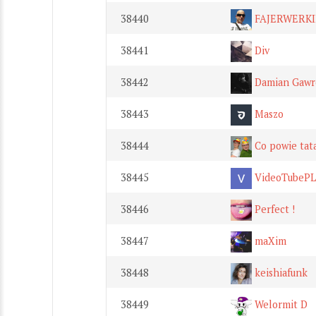
38440
FAJERWERKI
38441
Div
38442
Damian Gawr
38443
Maszo
38444
Co powie tat
38445
VideoTubePL
38446
Perfect !
38447
maXim
38448
keishiafunk
38449
Welormit D