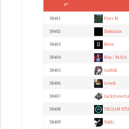
#*
38401
Piotr M
38402
Ihubixxxx
38403
Mero
38404
May / MAYA
38405
Andzik
38406
Lenek
38407
LuckyLoserLa
38408
TROJAN STU
38409
Yukki