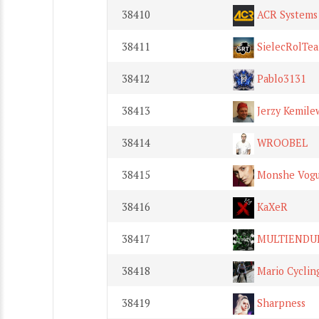
38410
ACR Systems
38411
SielecRolTe
38412
Pablo3131
38413
Jerzy Kemile
38414
WROOBEL
38415
Monshe Vog
38416
KaXeR
38417
MULTIENDU
38418
Mario Cyclin
38419
Sharpness