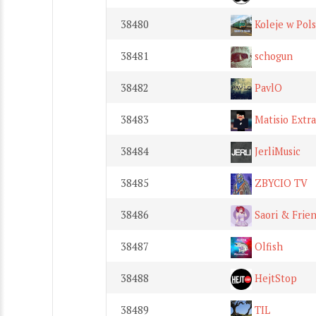
38480
Koleje w Pol
38481
schogun
38482
PavlO
38483
Matisio Extra
38484
JerliMusic
38485
ZBYCIO TV
38486
Saori & Frie
38487
Olfish
38488
HejtStop
38489
TIL