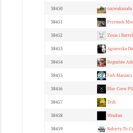
38450
nazwakanalu
38451
Przemek Mro
38452
Zosia i Barte
38453
Agnieszka D
38454
Bogusław Ad
38455
Fish Maniacs
38456
Blur-Crew 
38457
Tedi
38458
Wnukuu
38459
Kobiety To Cz