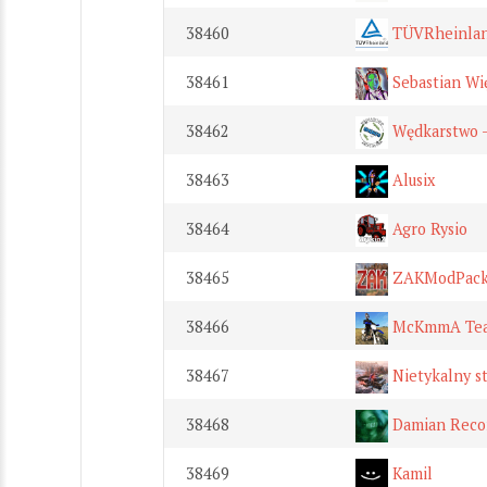
38460
TÜVRheinlan
38461
Sebastian Wi
38462
Wędkarstwo - 
38463
Alusix
38464
Agro Rysio
38465
ZAKModPac
38466
McKmmA Te
38467
Nietykalny st
38468
Damian Reco
38469
Kamil