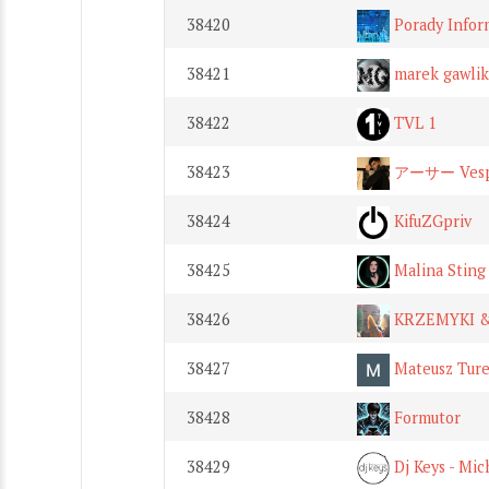
38420
Porady Infor
38421
marek gawlik
38422
TVL 1
38423
アーサー Vesp
38424
KifuZGpriv
38425
Malina Sting
38426
KRZEMYKI &
38427
Mateusz Ture
38428
Formutor
38429
Dj Keys - Mic