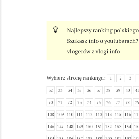
Najlepszy ranking polskiego
Szukasz info o youtuberach? 
vlogerów z vlogi.info
Wybierz stronę rankingu:
1
2
3
32
33
34
35
36
37
38
39
40
4
70
71
72
73
74
75
76
77
78
7
108
109
110
111
112
113
114
115
116
11
146
147
148
149
150
151
152
153
154
15
184
185
186
187
188
189
190
191
192
19