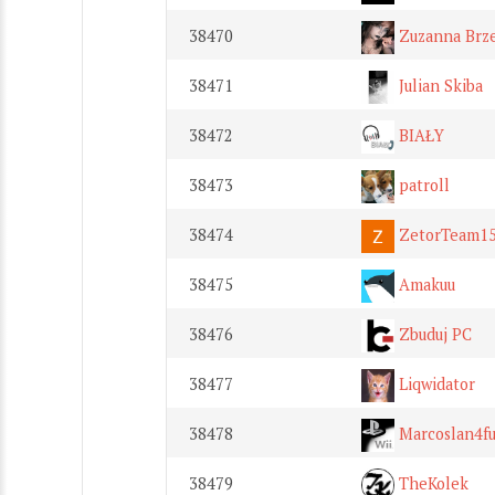
38470
Zuzanna Brze
38471
Julian Skiba
38472
BIAŁY
38473
patroll
38474
ZetorTeam1
38475
Amakuu
38476
Zbuduj PC
38477
Liqwidator
38478
Marcoslan4f
38479
TheKolek