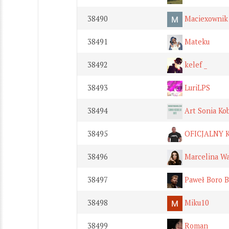
38490
Maciexownik
38491
Mateku
38492
kelef _
38493
LuriLPS
38494
Art Sonia Kob
38495
OFICJALNY 
38496
Marcelina W
38497
Paweł Boro B
38498
Miku10
38499
Roman