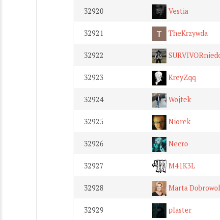
32920
Vestia
32921
TheKrzywda
32922
SURVIVORniedo
32923
KreyZqq
32924
Wojtek
32925
Niorek
32926
Necro
32927
M41K3L
32928
Marta Dobrowol
32929
plaster