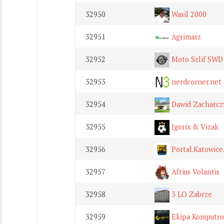
32950
Wasil 2000
32951
Agrimasz
32952
Moto Szlif SWD
32953
nerdcorner.net
32954
Dawid Zacharcz
32955
Igorix & Vizak
32956
Portal.Katowice
32957
Altius Volantis
32958
3 LO Zabrze
32959
Ekipa Komputro