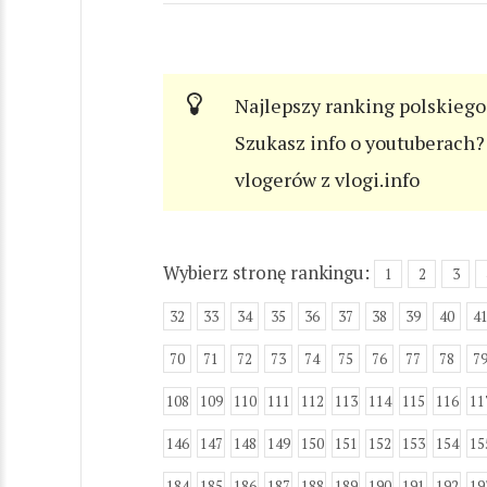
Najlepszy ranking polskiego
Szukasz info o youtuberach? 
vlogerów z vlogi.info
Wybierz stronę rankingu:
1
2
3
32
33
34
35
36
37
38
39
40
4
70
71
72
73
74
75
76
77
78
7
108
109
110
111
112
113
114
115
116
11
146
147
148
149
150
151
152
153
154
15
184
185
186
187
188
189
190
191
192
19