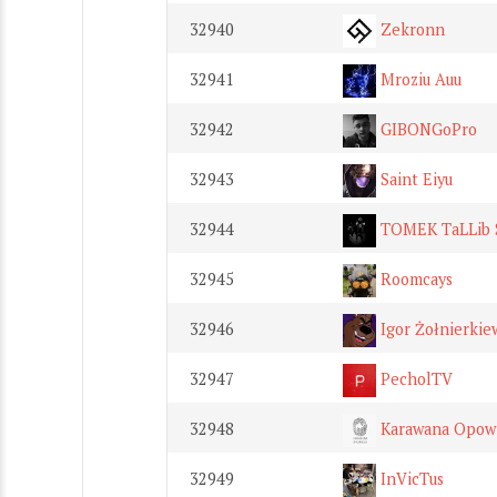
32940
Zekronn
32941
Mroziu Auu
32942
GIBONGoPro
32943
Saint Eiyu
32944
TOMEK TaLLib
32945
Roomcays
32946
Igor Żołnierkie
32947
PecholTV
32948
Karawana Opowi
32949
InVicTus