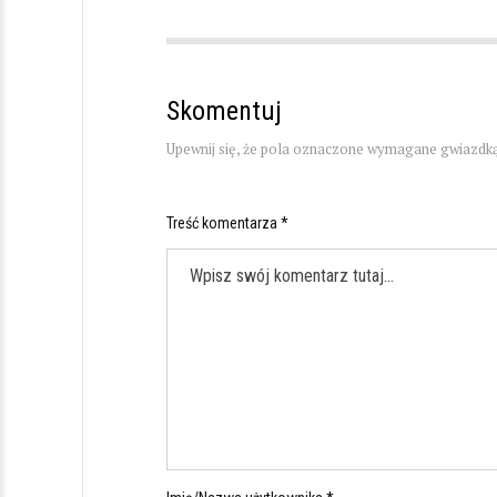
Skomentuj
Upewnij się, że pola oznaczone wymagane gwiazdką
Treść komentarza *