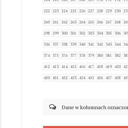
222
223
224
225
226
227
228
229
230
23
260
261
262
263
264
265
266
267
268
26
298
299
300
301
302
303
304
305
306
30
336
337
338
339
340
341
342
343
344
34
374
375
376
377
378
379
380
381
382
38
412
413
414
415
416
417
418
419
420
42
450
451
452
453
454
455
456
457
458
45
Dane w kolumnach oznaczonyc