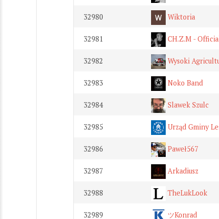
32980
Wiktoria
32981
CH.Z.M - Officia
32982
Wysoki Agricult
32983
Noko Band
32984
Slawek Szulc
32985
Urząd Gminy Le
32986
Paweł567
32987
Arkadiusz
32988
TheLukLook
32989
ツKonrad