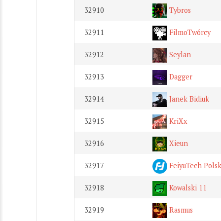
32910
Tybros
32911
FilmoTwórcy
32912
Seylan
32913
Dagger
32914
Janek Bidiuk
32915
KriXx
32916
Xieun
32917
FeiyuTech Pols
32918
Kowalski 11
32919
Rasmus