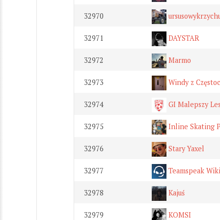
32970
ursusowykrzych
32971
DAYSTAR
32972
Marmo
32973
Windy z Często
32974
GI Malepszy Le
32975
Inline Skating 
32976
Stary Yaxel
32977
Teamspeak Wik
32978
Kajuś
32979
KOMSI