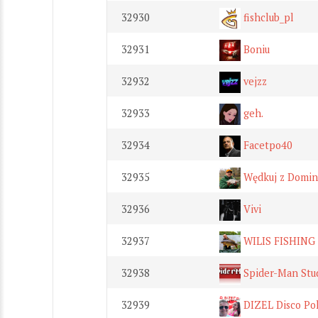
32930
fishclub_pl
32931
Boniu
32932
vejzz
32933
geh.
32934
Facetpo40
32935
Wędkuj z Domin
32936
Vivi
32937
WILIS FISHING
32938
Spider-Man Stud
32939
DIZEL Disco Po