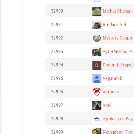
32990
Michał Mitręga
32991
Brodacz Adi
32992
Mystery Couple
32993
AgroDavidosTV
32994
Dominik Krajzel
32995
Veganekk
32996
warfama
32997
Axel
32998
Aplikacja mPay
32999
November_Trave