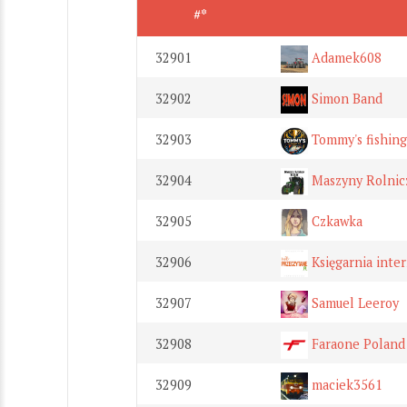
#*
32901
Adamek608
32902
Simon Band
32903
Tommy's fishing
32904
Maszyny Rolnic
32905
Czkawka
32906
Księgarnia inte
32907
Samuel Leeroy
32908
Faraone Poland
32909
maciek3561