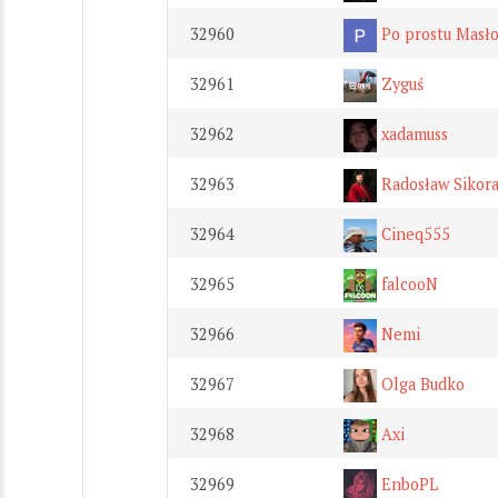
32960
Po prostu Masł
32961
Zyguś
32962
xadamuss
32963
Radosław Sikor
32964
Cineq555
32965
falcooN
32966
Nemi
32967
Olga Budko
32968
Axi
32969
EnboPL