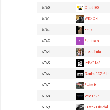
6760
Onet100
6761
WEXON
6762
Szox
6763
Sebixson
6764
jesscebula
6765
tvPARIAS
6766
Nauka BEZ fikcj
6767
Swim4smile
6768
Wns1337
6769
Eratox Official