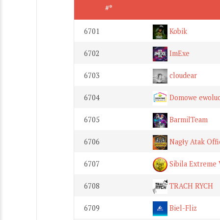
#*
6701
Kobik
6702
ImExe
6703
cloudear
6704
Domowe ewoluc
6705
BarmilTeam
6706
Nagły Atak Offi
6707
Sibila Extreme 
6708
TRACH RYCH
6709
Biel-Fliz