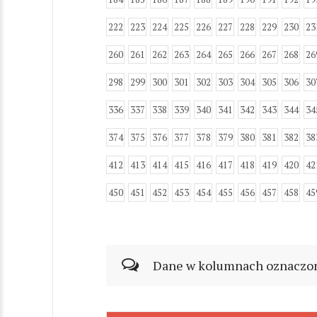
222
223
224
225
226
227
228
229
230
23
260
261
262
263
264
265
266
267
268
26
298
299
300
301
302
303
304
305
306
30
336
337
338
339
340
341
342
343
344
34
374
375
376
377
378
379
380
381
382
38
412
413
414
415
416
417
418
419
420
42
450
451
452
453
454
455
456
457
458
45
Dane w kolumnach oznaczonyc