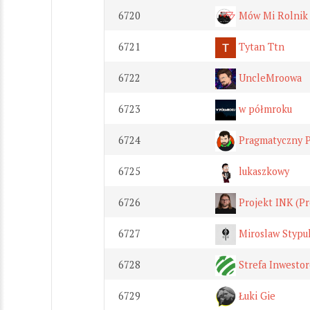
6720
Mów Mi Rolnik
6721
Tytan Ttn
6722
UncleMroowa
6723
w półmroku
6724
Pragmatyczny 
6725
lukaszkowy
6726
Projekt INK (Pr
6727
Miroslaw Stypu
6728
Strefa Inwesto
6729
Łuki Gie