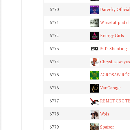
6770
Darecky Officia
6771
Warsztat pod c
6772
Energy Girls
6773
M.D. Shooting
6774
Chrystusowcy.us
6775
AGROSAW RÓ
6776
VanGarage
6777
REMET CNC T
6778
Wols
6779
Spaiser