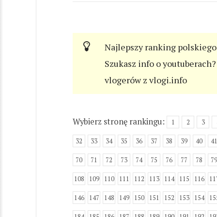
Najlepszy ranking polskiego
Szukasz info o youtuberach? 
vlogerów z vlogi.info
Wybierz stronę rankingu:
1
2
3
32
33
34
35
36
37
38
39
40
4
70
71
72
73
74
75
76
77
78
7
108
109
110
111
112
113
114
115
116
11
146
147
148
149
150
151
152
153
154
15
184
185
186
187
188
189
190
191
192
19