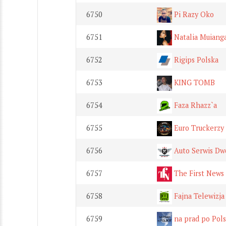
6750
Pi Razy Oko
6751
Natalia Muiang
6752
Rigips Polska
6753
KING TOMB
6754
Faza Rhazz`a
6755
Euro Truckerzy
6756
Auto Serwis Dw
6757
The First News
6758
Fajna Telewizja
6759
na prad po Pol