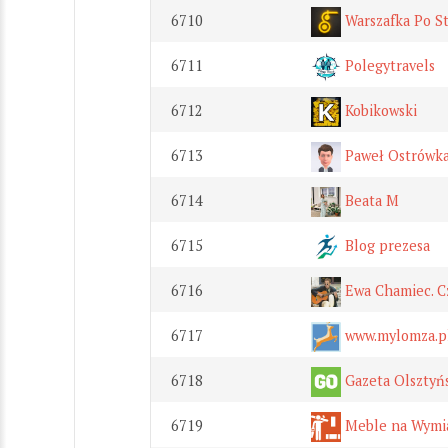
6710
Warszafka Po St
6711
Polegytravels
6712
Kobikowski
6713
Paweł Ostrówk
6714
Beata M
6715
Blog prezesa
6716
Ewa Chamiec. C
6717
www.mylomza.p
6718
Gazeta Olsztyń
6719
Meble na Wymi