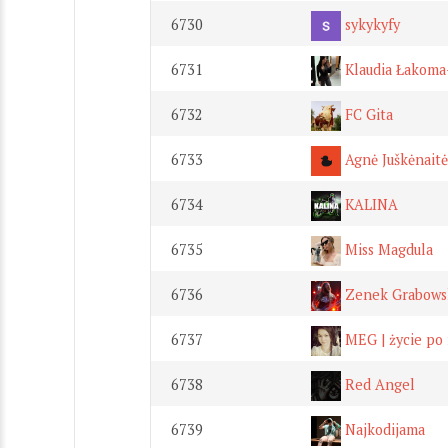
6730
sykykyfy
6731
Klaudia Łakoma
6732
FC Gita
6733
Agnė Juškėnaitė
6734
KALINA
6735
Miss Magdula
6736
Zenek Grabows
6737
MEG | życie po
6738
Red Angel
6739
Najkodijama