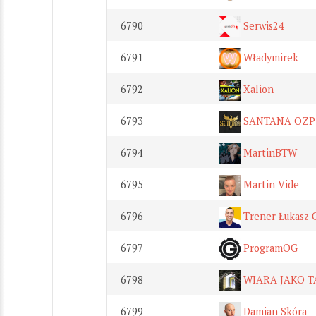
6790
Serwis24
6791
Władymirek
6792
Xalion
6793
SANTANA OZP 
6794
MartinBTW
6795
Martin Vide
6796
Trener Łukasz 
6797
ProgramOG
6798
WIARA JAKO 
6799
Damian Skóra