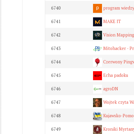
6740
program wiedzy
6741
MAKE IT
6742
Vision Mappin
6743
Mitohacker - Pr
6744
Czerwony Ping
6745
Echa padoku
6746
agroDN
6747
Wojtek czyta 
6748
Kujawsko-Pomor
6749
Kroniki Myrtan