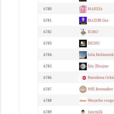
6780
MADZIA
6781
MAZUR Gra
6782
KORO
6783
DICHO
6784
Julia Malinowsk
6785
Siły Zbrojne
6786
Narodowa Orkies
6787
Will Bowmaker
6788
Wszystko czego
6789
Janczu2k