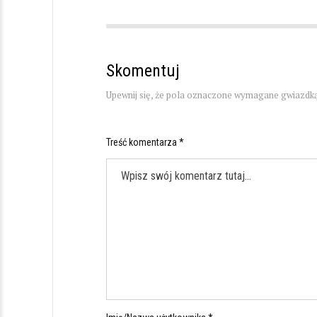
Skomentuj
Upewnij się, że pola oznaczone wymagane gwiazdką
Treść komentarza *