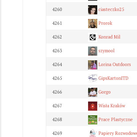
4260
ciasteczko25
4261
Prorok
4262
Konrad Mil
4263
szymool
4264
Lorina Outdoors
4265
GipsKartonITD
4266
Gorgo
4267
Wisła Kraków
4268
Prace Plastyczne
4269
Papiery Rozwodow