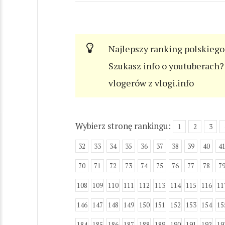
Najlepszy ranking polskiego
Szukasz info o youtuberach? 
vlogerów z vlogi.info
Wybierz stronę rankingu:
1
2
3
32
33
34
35
36
37
38
39
40
4
70
71
72
73
74
75
76
77
78
7
108
109
110
111
112
113
114
115
116
11
146
147
148
149
150
151
152
153
154
15
184
185
186
187
188
189
190
191
192
19