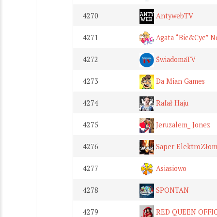
4270
AntywebTV
4271
Agata “Bic&Cyc” N
4272
ŚwiadomaTV
4273
Da Mian Games
4274
Rafał Haju
4275
Jeruzalem_ Jonez
4276
Saper ElektroZłom
4277
Asiasiowo
4278
SPONTAN
4279
RED QUEEN OFFIC