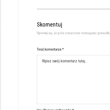
Skomentuj
Upewnij się, że pola oznaczone wymagane gwiazdką
Treść komentarza *