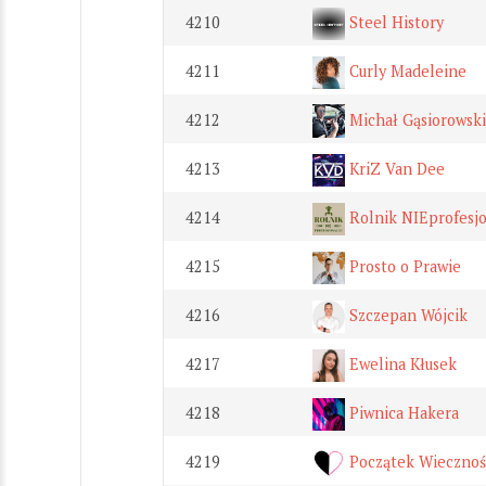
4210
Steel History
4211
Curly Madeleine
4212
Michał Gąsiorowski
4213
KriZ Van Dee
4214
Rolnik NIEprofesj
4215
Prosto o Prawie
4216
Szczepan Wójcik
4217
Ewelina Kłusek
4218
Piwnica Hakera
4219
Początek Wiecznoś