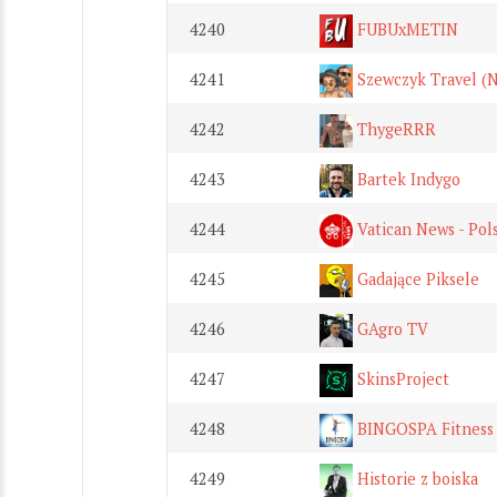
4240
FUBUxMETIN
4241
Szewczyk Travel (Na
4242
ThygeRRR
4243
Bartek Indygo
4244
Vatican News - Pol
4245
Gadające Piksele
4246
GAgro TV
4247
SkinsProject
4248
BINGOSPA Fitness
4249
Historie z boiska