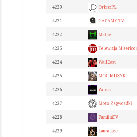
4220
OrkiszPL
4221
GADAMY TV
4222
Matias
4223
Telewizja Misericor
4224
WallEast
4225
MOC MUZYKI
4226
Woniu
4227
Moto Zagwozdki
4228
FamiliaTV
4229
Laura Lee