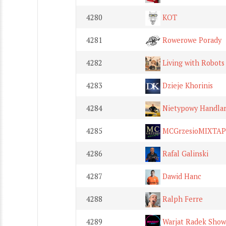
4280
KOT
4281
Rowerowe Porady
4282
Living with Robots
4283
Dzieje Khorinis
4284
Nietypowy Handla
4285
MCGrzesioMIXTA
4286
Rafal Galinski
4287
Dawid Hanc
4288
Ralph Ferre
4289
Warjat Radek Show