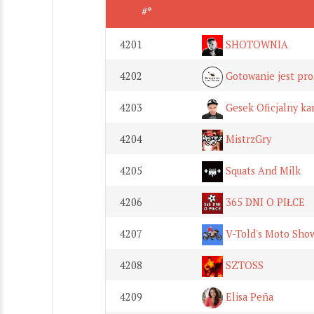
#*
4201
SHOTOWNIA
4202
Gotowanie jest pro
4203
Gesek Oficjalny ka
4204
MistrzGry
4205
Squats And Milk
4206
365 DNI O PIŁCE
4207
V-Told's Moto Sho
4208
SZTOSS
4209
Elisa Peña