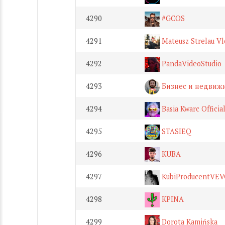
4290
#GCOS
4291
Mateusz Strelau Vl
4292
PandaVideoStudio
4293
Бизнес и недвижи
4294
Basia Kwarc Officia
4295
STASIEQ
4296
KUBA
4297
KubiProducentVE
4298
KPINA
4299
Dorota Kamińska