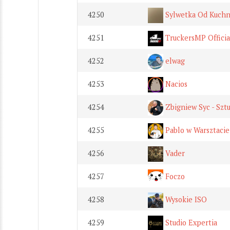
4250
Sylwetka Od Kuchn
4251
TruckersMP Officia
4252
elwag
4253
Nacios
4254
Zbigniew Syc - Sztu
4255
Pablo w Warsztacie
4256
Vader
4257
Foczo
4258
Wysokie ISO
4259
Studio Expertia