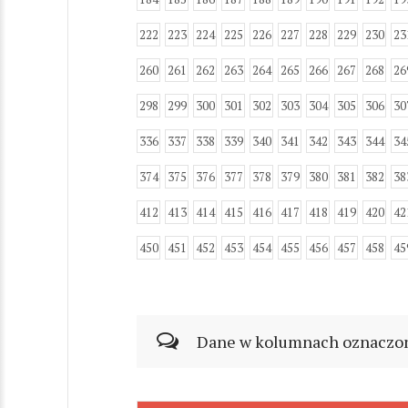
222
223
224
225
226
227
228
229
230
23
260
261
262
263
264
265
266
267
268
26
298
299
300
301
302
303
304
305
306
30
336
337
338
339
340
341
342
343
344
34
374
375
376
377
378
379
380
381
382
38
412
413
414
415
416
417
418
419
420
42
450
451
452
453
454
455
456
457
458
45
Dane w kolumnach oznaczonyc