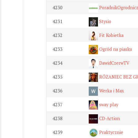
4230
PoradnikOgrodnic
4231
Stysio
4232
Fit Kobietka
4233
Ogród na piasku
4234
DawidCzerwTV
4235
RÓŻANIEC BEZ G
4236
Werka i Max
4237
sway play
4238
CD-Action
4239
Praktycznie