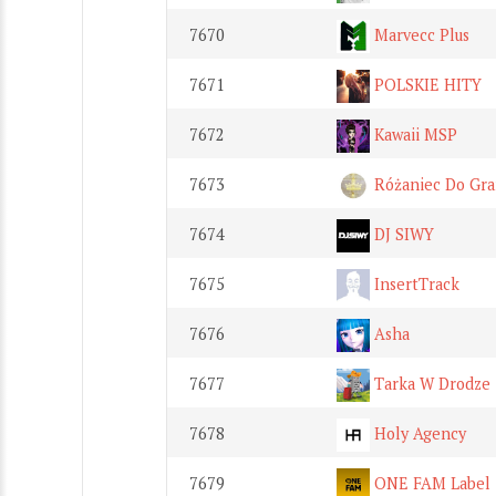
7670
Marvecc Plus
7671
POLSKIE HITY
7672
Kawaii MSP
7673
Różaniec Do Gra
7674
DJ SIWY
7675
InsertTrack
7676
Asha
7677
Tarka W Drodze
7678
Holy Agency
7679
ONE FAM Label