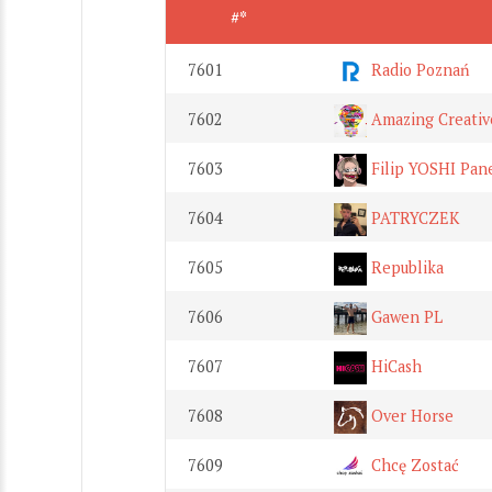
#*
7601
Radio Poznań
7602
Amazing Creativ
7603
Filip YOSHI Pan
7604
PATRYCZEK
7605
Republika
7606
Gawen PL
7607
HiCash
7608
Over Horse
7609
Chcę Zostać