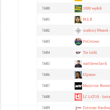
7680
1000 wędek
7681
M.E.B
7682
Andrzej Włusek -
7683
PeCetowo
7684
Tor Łódź
7685
matthewclarck
7686
Elpiano
7687
Muzyczne Nowoś
7688
LC LATOS - Insta
7689
Extreme Hardwa