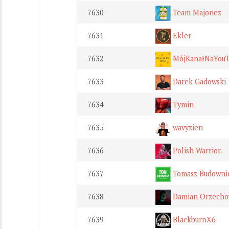
7630
Team Majonez
7631
Ekler
7632
MójKanałNaYou
7633
Darek Gadowski
7634
Tymin
7635
wavyzien
7636
Polish Warrior.
7637
Tomasz Budowni
7638
Damian Orzecho
7639
BlackburnX6