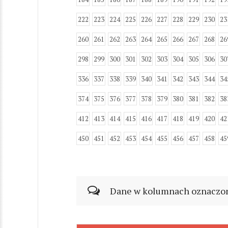
222
223
224
225
226
227
228
229
230
23
260
261
262
263
264
265
266
267
268
26
298
299
300
301
302
303
304
305
306
30
336
337
338
339
340
341
342
343
344
34
374
375
376
377
378
379
380
381
382
38
412
413
414
415
416
417
418
419
420
42
450
451
452
453
454
455
456
457
458
45
Dane w kolumnach oznaczonyc