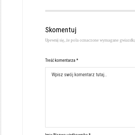
Skomentuj
Upewnij się, że pola oznaczone wymagane gwiazdką
Treść komentarza *