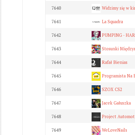
7640
Widzimy się w ki
7641
La Squadra
7642
PUMPING - HA
7643
Stosunki Międz
7644
Rafał Bienias
7645
Programista Na 
7646
SZOX CS2
7647
Jacek Gałuszka
7648
Project Automot
7649
WeLoveNails