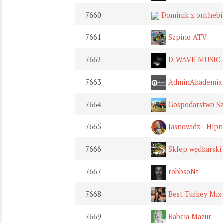
7660
Dominik z onthebi
7661
Szpino ATV
7662
D-WAVE MUSIC
7663
AdminAkademia
7664
Gospodarstwo Sa
7665
Jasnowidz - Hipn
7666
Sklep wędkarski 
7667
robbsoNt
7668
Best Turkey Mix
7669
Babcia Mazur