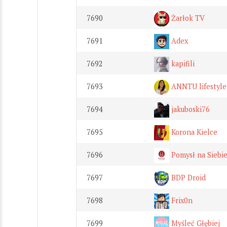
7690
Żarłok TV
7691
Adex
7692
kapifili
7693
ANNTU lifestyle
7694
jakuboski76
7695
Korona Kielce
7696
Pomysł na Siebie
7697
BDP Droid
7698
Frix0n
7699
Myśleć Głębiej