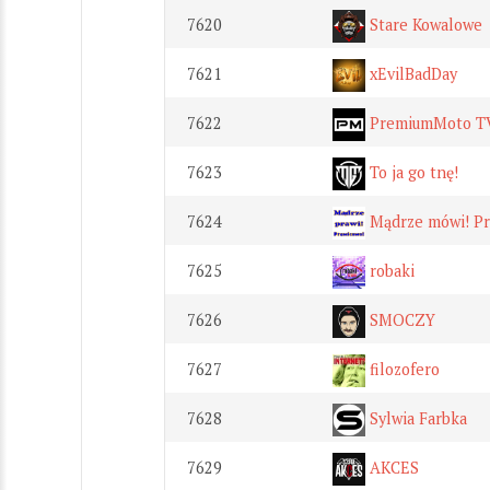
7620
Stare Kowalowe
7621
xEvilBadDay
7622
PremiumMoto T
7623
To ja go tnę!
7624
Mądrze mówi! Pr
7625
robaki
7626
SMOCZY
7627
filozofero
7628
Sylwia Farbka
7629
AKCES