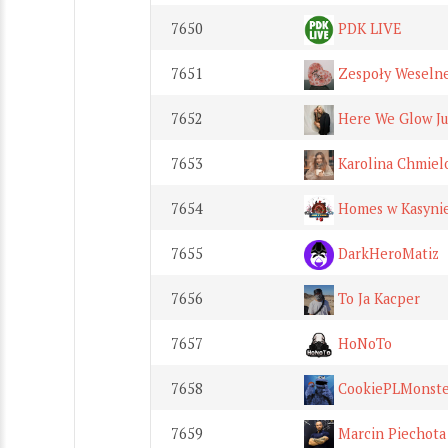
7650
PDK LIVE
7651
Zespoły Weseln
7652
Here We Glow Jul
7653
Karolina Chmiel
7654
Homes w Kasyni
7655
DarkHeroMatiz
7656
To Ja Kacper
7657
HoNoTo
7658
CookiePLMonste
7659
Marcin Piechota