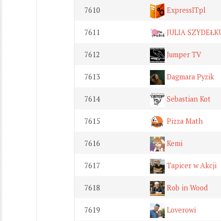
7610
ExpressITpl
7611
JULIA SZYDEŁK
7612
Jumper TV
7613
Dagmara Pyzik
7614
Sebastian Kot
7615
Pizza Math
7616
Kemi
7617
Tapicer w Akcji
7618
Rob in Wood
7619
Loverowi