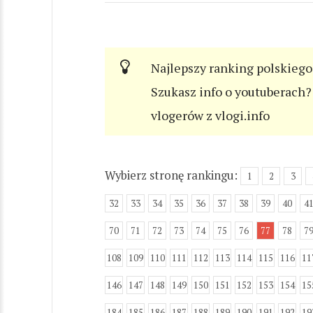
Najlepszy ranking polskiego
Szukasz info o youtuberach? 
vlogerów z vlogi.info
Wybierz stronę rankingu:
1
2
3
32
33
34
35
36
37
38
39
40
4
70
71
72
73
74
75
76
77
78
7
108
109
110
111
112
113
114
115
116
11
146
147
148
149
150
151
152
153
154
15
184
185
186
187
188
189
190
191
192
19