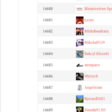
14680
Ministerstwo Spr
14681
Łozin
14682
MSdoKwadratu
14683
Mikolaj9559
14684
Bakcyl filozofii
14685
mtmpaco
14686
Wytrych
14687
Angelicum
14688
Ryszard2601
14689
Dawidu91 H3