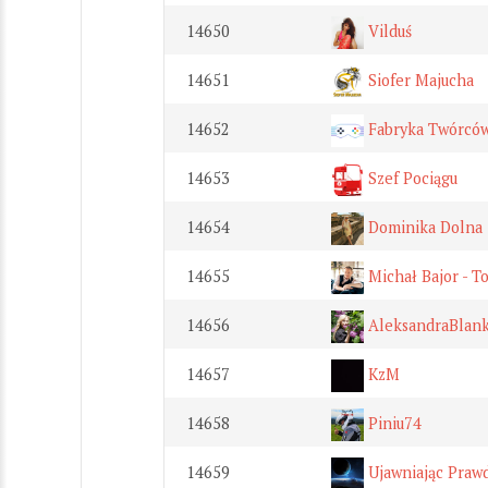
14650
Vilduś
14651
Siofer Majucha
14652
Fabryka Twórców
14653
Szef Pociągu
14654
Dominika Dolna
14655
Michał Bajor - T
14656
AleksandraBlan
14657
KzM
14658
Piniu74
14659
Ujawniając Prawd