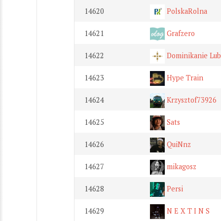
14620
PolskaRolna
14621
Grafzero
14622
Dominikanie Lub
14623
Hype Train
14624
Krzysztof73926
14625
Sats
14626
QuiNnz
14627
mikagosz
14628
Persi
14629
N E X T I N S