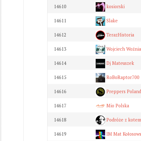
14610
kosiorski
14611
Slake
14612
TerazHistoria
14613
Wojciech Woźni
14614
Dj Mateuszek
14615
RoBoRaptor700
14616
Preppers Polan
14617
Mio Polska
14618
Podróże z kote
14619
IM Mat Kołosowsk