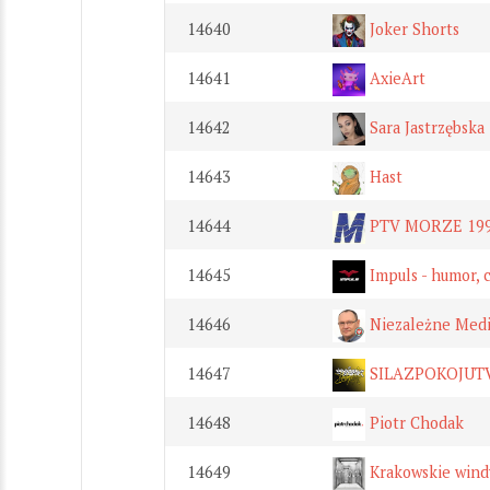
14640
Joker Shorts
14641
AxieArt
14642
Sara Jastrzębska
14643
Hast
14644
PTV MORZE 199
14645
Impuls - humor, 
14646
Niezależne Medi
14647
SILAZPOKOJUT
14648
Piotr Chodak
14649
Krakowskie wind