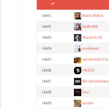
#*
14601
Marta Mafcia
14602
SpiderMK
14603
Wojciech Gil
14604
sondujemy
14605
AgroRolnik1224
14606
ORZ3U
14607
Niezdecydowany 
14608
Piro
14609
irocket