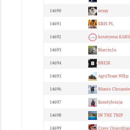
14690
xesay
14691
KRIS PL
14692
kreatywna KAR
14693
Marcin1n
14694
BREJK
14695
AgroTeam Wlkp
14696
Miasto Chrzanów
14697
Konstylencja
14698
IN THE TRIP
14699
Crave Opierdzia