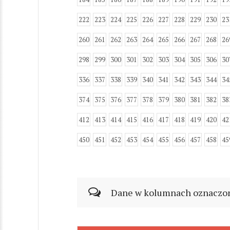
222
223
224
225
226
227
228
229
230
23
260
261
262
263
264
265
266
267
268
26
298
299
300
301
302
303
304
305
306
30
336
337
338
339
340
341
342
343
344
34
374
375
376
377
378
379
380
381
382
38
412
413
414
415
416
417
418
419
420
42
450
451
452
453
454
455
456
457
458
45
Dane w kolumnach oznaczonyc