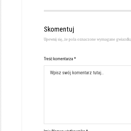
Skomentuj
Upewnij się, że pola oznaczone wymagane gwiazdką
Treść komentarza *