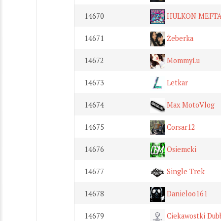
14670
HULKON MEFT
14671
Żeberka
14672
MommyLu
14673
Letkar
14674
Max MotoVlog
14675
Corsar12
14676
Osiemcki
14677
Single Trek
14678
Danieloo161
14679
Ciekawostki Dub