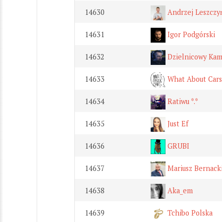
14630
Andrzej Leszczy
14631
Igor Podgórski
14632
Dzielnicowy Kam
14633
What About Cars
14634
Ratiwu *.*
14635
Just Ef
14636
GRUBI
14637
Mariusz Bernack
14638
Aka_em
14639
Tchibo Polska