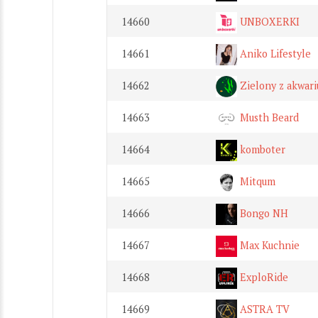
14660
UNBOXERKI
14661
Aniko Lifestyle
14662
Zielony z akwar
14663
Musth Beard
14664
komboter
14665
Mitqum
14666
Bongo NH
14667
Max Kuchnie
14668
ExploRide
14669
ASTRA TV