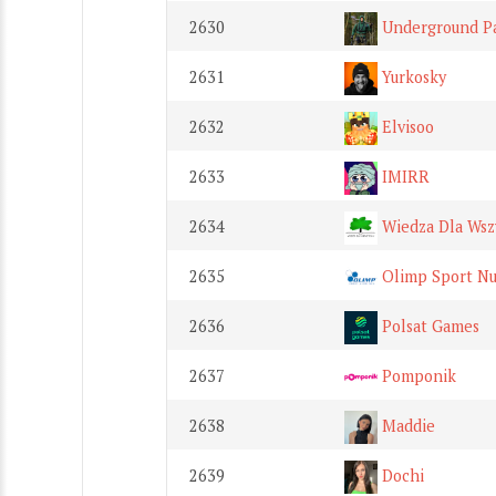
2630
Underground Pa
2631
Yurkosky
2632
Elvisoo
2633
IMIRR
2634
Wiedza Dla Wsz
2635
Olimp Sport Nu
2636
Polsat Games
2637
Pomponik
2638
Maddie
2639
Dochi