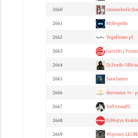
2660
zmianoholiczka
2661
MrBegėdis
2662
YogaHome.pl
2663
Gazetki i Promo
2664
Dj.Frodo Officia
2665
Sara James
2666
doremisie tv - p
2667
SoftAnnaPL
2668
DjWojtys Krakó
2669
Wyprawy LEON