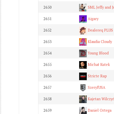
2650
SML Jeffy and J
2651
Aigary
2652
Dealereq PLUS
2653
Klaudia Cloudy
2654
Young Blood
2655
Michał Kutek
2656
Stricte Rap
2657
SzeryfUSA
2658
Kajetan Wilcz
2659
Daniel Ortega