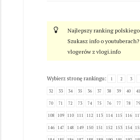
Najlepszy ranking polskiego
Szukasz info o youtuberach? 
vlogerów z vlogi.info
Wybierz stronę rankingu:
1
2
3
32
33
34
35
36
37
38
39
40
4
70
71
72
73
74
75
76
77
78
7
108
109
110
111
112
113
114
115
116
11
146
147
148
149
150
151
152
153
154
15
184
185
186
187
188
189
190
191
192
19