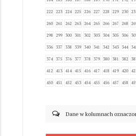
222
223
224
225
226
227
228
229
230
23
260
261
262
263
264
265
266
267
268
26
298
299
300
301
302
303
304
305
306
30
336
337
338
339
340
341
342
343
344
34
374
375
376
377
378
379
380
381
382
38
412
413
414
415
416
417
418
419
420
42
450
451
452
453
454
455
456
457
458
45
Dane w kolumnach oznaczonyc