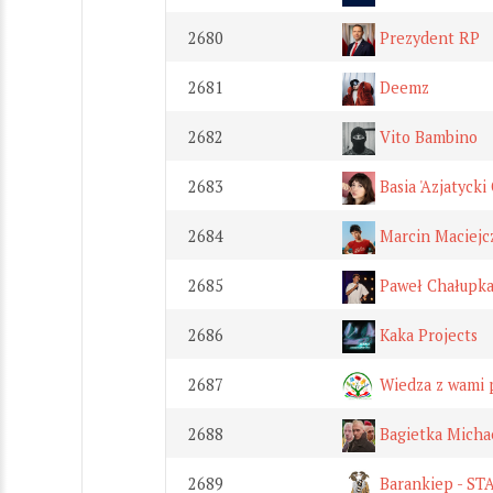
2680
Prezydent RP
2681
Deemz
2682
Vito Bambino
2683
Basia 'Azjatycki
2684
Marcin Maciejc
2685
Paweł Chałupk
2686
Kaka Projects
2687
Wiedza z wami 
2688
Bagietka Micha
2689
Barankiep - S