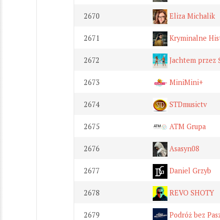
2670
Eliza Michalik
2671
Kryminalne His
2672
Jachtem przez Ś
2673
MiniMini+
2674
STDmusictv
2675
ATM Grupa
2676
Asasyn08
2677
Daniel Grzyb
2678
REVO SHOTY
2679
Podróż bez Pas