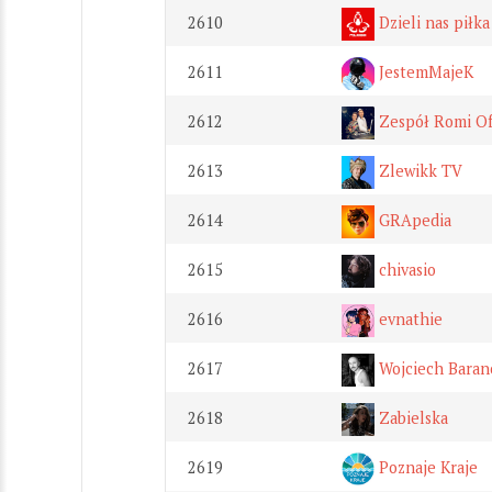
2610
Dzieli nas piłka
2611
JestemMajeK
2612
Zespół Romi Off
2613
Zlewikk TV
2614
GRApedia
2615
chivasio
2616
evnathie
2617
Wojciech Baran
2618
Zabielska
2619
Poznaje Kraje