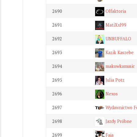
2690
Olfaktoria
2691
MatiXxl99
2692
UNBUFFALO
2693
Kazik Kaszebe
2694
makowkamusic
2695
Julia Potz
2696
Nexos
2697
Wydawnictwo Fo
2698
Jazdy Próbne
2699
Faja