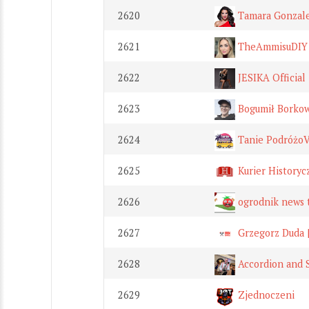
2620
Tamara Gonzale
2621
TheAmmisuDIY
2622
JESIKA Official
2623
Bogumił Borkow
2624
Tanie PodróżoV
2625
Kurier Historyc
2626
ogrodnik news 
2627
Grzegorz Duda 
2628
Accordion and 
2629
Zjednoczeni