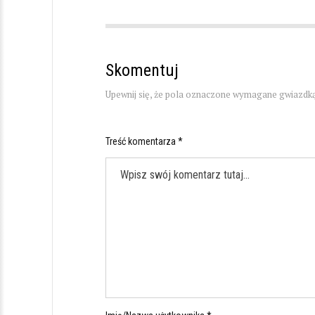
Skomentuj
Upewnij się, że pola oznaczone wymagane gwiazdką
Treść komentarza *