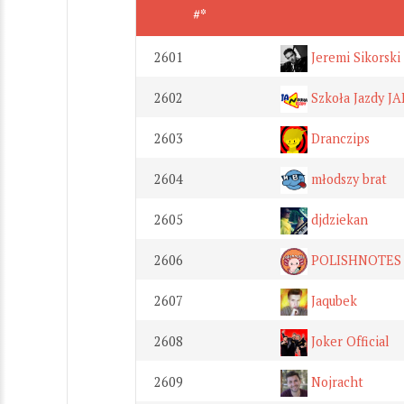
#*
2601
Jeremi Sikorski
2602
Szkoła Jazdy JA
2603
Dranczips
2604
młodszy brat
2605
djdziekan
2606
POLISHNOTES
2607
Jaqubek
2608
Joker Official
2609
Nojracht