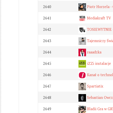
2640
Piotr Horzela -
2641
Mediakraft TV
2642
TOSIEWYTNIE (o
2643
Tajemniczy Świ
2644
raaadzka
2645
iZZi instalacje
2646
Kanał o technol
2647
Spartiatix
2648
Sebastian Owcz
2649
Bladii Gra w GR